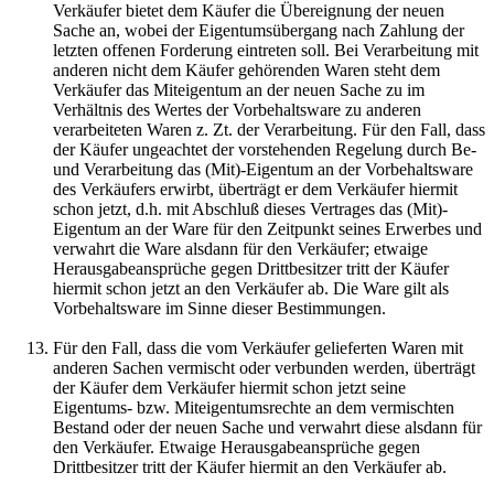
Verkäufer bietet dem Käufer die Übereignung der neuen
Sache an, wobei der Eigentumsübergang nach Zahlung der
letzten offenen Forderung eintreten soll. Bei Verarbeitung mit
anderen nicht dem Käufer gehörenden Waren steht dem
Verkäufer das Miteigentum an der neuen Sache zu im
Verhältnis des Wertes der Vorbehaltsware zu anderen
verarbeiteten Waren z. Zt. der Verarbeitung. Für den Fall, dass
der Käufer ungeachtet der vorstehenden Regelung durch Be-
und Verarbeitung das (Mit)-Eigentum an der Vorbehaltsware
des Verkäufers erwirbt, überträgt er dem Verkäufer hiermit
schon jetzt, d.h. mit Abschluß dieses Vertrages das (Mit)-
Eigentum an der Ware für den Zeitpunkt seines Erwerbes und
verwahrt die Ware alsdann für den Verkäufer; etwaige
Herausgabeansprüche gegen Drittbesitzer tritt der Käufer
hiermit schon jetzt an den Verkäufer ab. Die Ware gilt als
Vorbehaltsware im Sinne dieser Bestimmungen.
Für den Fall, dass die vom Verkäufer gelieferten Waren mit
anderen Sachen vermischt oder verbunden werden, überträgt
der Käufer dem Verkäufer hiermit schon jetzt seine
Eigentums- bzw. Miteigentumsrechte an dem vermischten
Bestand oder der neuen Sache und verwahrt diese alsdann für
den Verkäufer. Etwaige Herausgabeansprüche gegen
Drittbesitzer tritt der Käufer hiermit an den Verkäufer ab.