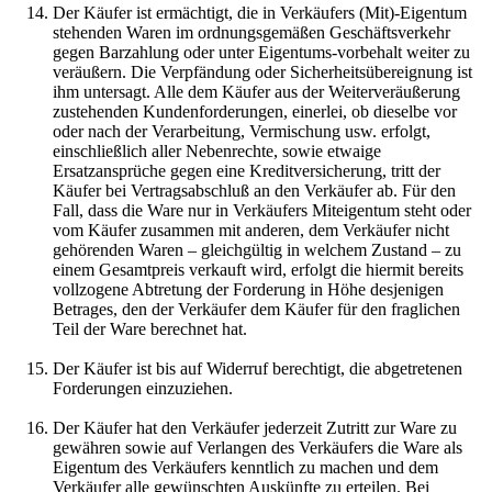
Der Käufer ist ermächtigt, die in Verkäufers (Mit)-Eigentum
stehenden Waren im ordnungsgemäßen Geschäftsverkehr
gegen Barzahlung oder unter Eigentums-vorbehalt weiter zu
veräußern. Die Verpfändung oder Sicherheitsübereignung ist
ihm untersagt. Alle dem Käufer aus der Weiterveräußerung
zustehenden Kundenforderungen, einerlei, ob dieselbe vor
oder nach der Verarbeitung, Vermischung usw. erfolgt,
einschließlich aller Nebenrechte, sowie etwaige
Ersatzansprüche gegen eine Kreditversicherung, tritt der
Käufer bei Vertragsabschluß an den Verkäufer ab. Für den
Fall, dass die Ware nur in Verkäufers Miteigentum steht oder
vom Käufer zusammen mit anderen, dem Verkäufer nicht
gehörenden Waren – gleichgültig in welchem Zustand – zu
einem Gesamtpreis verkauft wird, erfolgt die hiermit bereits
vollzogene Abtretung der Forderung in Höhe desjenigen
Betrages, den der Verkäufer dem Käufer für den fraglichen
Teil der Ware berechnet hat.
Der Käufer ist bis auf Widerruf berechtigt, die abgetretenen
Forderungen einzuziehen.
Der Käufer hat den Verkäufer jederzeit Zutritt zur Ware zu
gewähren sowie auf Verlangen des Verkäufers die Ware als
Eigentum des Verkäufers kenntlich zu machen und dem
Verkäufer alle gewünschten Auskünfte zu erteilen. Bei